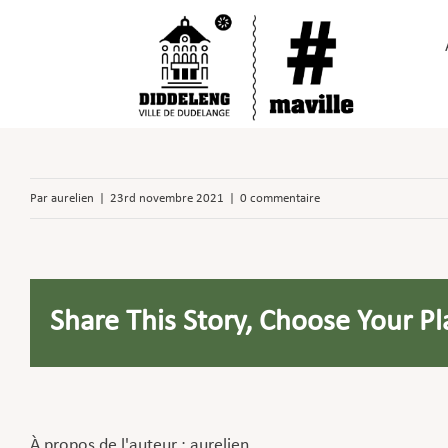
Passer
au
contenu
Par
aurelien
|
23rd novembre 2021
|
0 commentaire
Share This Story, Choose Your Pl
À propos de l'auteur :
aurelien