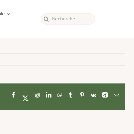
le
Rechercher:
Facebook
Twitter
Reddit
LinkedIn
WhatsApp
Tumblr
Pinterest
Vk
Xing
Email