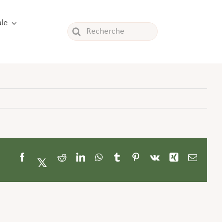
le
Rechercher:
Facebook
Twitter
Reddit
LinkedIn
WhatsApp
Tumblr
Pinterest
Vk
Xing
Email