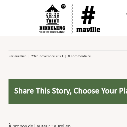
Passer
au
contenu
Par
aurelien
|
23rd novembre 2021
|
0 commentaire
Share This Story, Choose Your Pl
À propos de l'auteur :
aurelien