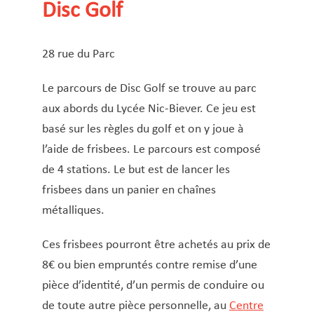
Service Jeunesse, Famille & Senior·es
Qualités de l’air et bruit
Train
Randonnées
Service local de l’emploi
Informations pour maîtres d’ouvrages
Fête des Voisin·es
Piscine en plein air
nazisme
Disc Golf
Seniorefitness
Service national de la jeunesse (SNJ) – Antenne
Musée municipal
Service écologique – Maison verte
Vélo
Réserve naturelle Haard
Service logement
Pacte Logement 2.0
Skatepark
locale
28 rue du Parc
Subsides et aides en matière d’environnement
Zones 20 & 30
Sentier narratif (Lauschterwee)
PAG (Plan d’Aménagement Général)
Slackline
PAP QE (Plan d’Aménagement Particulier « Quartiers
Stades
Urban Garden NeiSchmelz
Le parcours de Disc Golf se trouve au parc
Existants »)
Streetball
aux abords du Lycée Nic-Biever. Ce jeu est
Vergers publics
PAP NQ (Plan d’Aménagement Particulier « Nouveau
Tennis
basé sur les règles du golf et on y joue à
Quartier »)
VTT
l’aide de frisbees. Le parcours est composé
PAP approuvés
de 4 stations. Le but est de lancer les
PAG/PAP QE – Modifications ponctuelles
frisbees dans un panier en chaînes
PAP NQ en cours de procédure
PAG
Projet NeiSchmelz
métalliques.
PAP NQ
Projets à venir
Ces frisbees pourront être achetés au prix de
PAP QE
Shared space
8€ ou bien empruntés contre remise d’une
pièce d’identité, d’un permis de conduire ou
de toute autre pièce personnelle, au
Centre