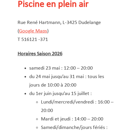
Service Jeunesse, Famille & Senior·es
Qualités de l’air et bruit
Train
Randonnées
Service local de l’emploi
Informations pour maîtres d’ouvrages
Fête des Voisin·es
Piscine en plein air
nazisme
Piscine en plein air
Seniorefitness
Service national de la jeunesse (SNJ) – Antenne
Musée municipal
Service écologique – Maison verte
Vélo
Réserve naturelle Haard
Service logement
Pacte Logement 2.0
Skatepark
locale
Rue René Hartmann, L-3425 Dudelange
Subsides et aides en matière d’environnement
Zones 20 & 30
Sentier narratif (Lauschterwee)
PAG (Plan d’Aménagement Général)
Slackline
(
Google Maps
)
PAP QE (Plan d’Aménagement Particulier « Quartiers
Stades
Urban Garden NeiSchmelz
T 516121 -371 ​​​
Existants »)
Streetball
Vergers publics
PAP NQ (Plan d’Aménagement Particulier « Nouveau
Tennis
Horaires Saison 2026
Quartier »)
VTT
samedi 23 mai : 12:00 – 20:00
PAP approuvés
PAG/PAP QE – Modifications ponctuelles
du 24 mai jusqu’au 31 mai : tous les
PAP NQ en cours de procédure
PAG
Projet NeiSchmelz
jours de 10:00 à 20:00
du 1er juin jusqu’au 15 juillet :
PAP NQ
Projets à venir
Lundi/mercredi/vendredi : 16:00 –
PAP QE
Shared space
20:00
Mardi et jeudi : 14:00 – 20:00
Samedi/dimanche/jours fériés :