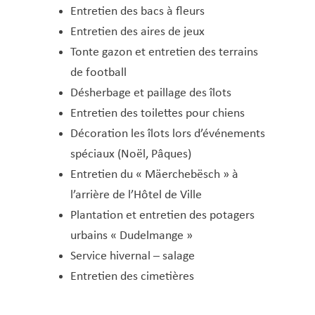
Entretien et gestion des bâtiments
Entretien des bacs à fleurs
communaux
Entretien des aires de jeux
État civil
Tonte gazon et entretien des terrains
Fêtes et manifestations
de football
Gaz-Eau-Canalisation
Désherbage et paillage des îlots
Gesond Diddeleng
Entretien des toilettes pour chiens
Gestion et collecte des déchets
Décoration les îlots lors d’événements
Gestion et Maintien du Patrimoine (GMP)
spéciaux (Noël, Pâques)
Informatique et nouvelles technologies
Entretien du « Mäerchebësch » à
Jeunesse, Famille & Senior·es
l’arrière de l’Hôtel de Ville
Logement
Plantation et entretien des potagers
Maison des jeunes / Outreach Youth Work
urbains « Dudelmange »
Office des Citoyens (Biergeramt)
Service hivernal – salage
Entretien des cimetières
Office social
Recette communale