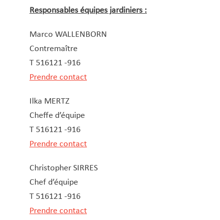
Ressources humaines
Responsables équipes jardiniers :
Santé scolaire
Secrétariat communal
Marco WALLENBORN
Sécurité et santé au travail
Contremaître
Sports
T 516121 -916
Tourisme
Prendre contact
Travaux publics
Ilka MERTZ
Cheffe d’équipe
T 516121 -916
Prendre contact
Christopher SIRRES
Chef d’équipe
T 516121 -916
Prendre contact