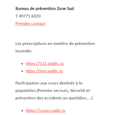
Entretien et gestion des bâtiments
communaux
Bureau de prévention Zone Sud
T 49771 6020
État civil
Prendre contact
Fêtes et manifestations
Gaz-Eau-Canalisation
Gesond Diddeleng
Les prescriptions en matière de prévention
Gestion et collecte des déchets
incendie:
Gestion et Maintien du Patrimoine (GMP)
Informatique et nouvelles technologies
https://112.public.lu
Jeunesse, Famille & Senior·es
https://itm.public.lu
Logement
Participation aux cours destinés à la
Maison des jeunes / Outreach Youth Work
population (Premier secours, Sécurité et
Office des Citoyens (Biergeramt)
prévention des accidents au quotidien, …)
Office social
Recette communale
https://cours.cgdis.lu