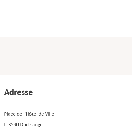
Ressources humaines
Santé scolaire
Secrétariat communal
Sécurité et santé au travail
Sports
Tourisme
Travaux publics
Adresse
Place de l’Hôtel de Ville
L-3590 Dudelange