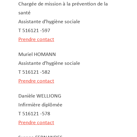
Ressources humaines
Chargée de mission à la prévention de la
Santé scolaire
santé​
Secrétariat communal
Assistante d’hygiène sociale
Sécurité et santé au travail
T 516121 -597
Sports
Prendre contact
Tourisme
Muriel HOMANN
Travaux publics
Assistante d’hygiène sociale
T 516121 -582
Prendre contact
Danièle WELLIONG
Infirmière diplômée
T 516121 -578
Prendre contact