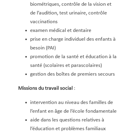
Service Jeunesse, Famille & Senior·es
Qualités de l’air et bruit
Train
Randonnées
Service local de l’emploi
Informations pour maîtres d’ouvrages
Fête des Voisin·es
Circulation
nazisme
biométriques, contrôle de la vision et
Communication et Relations presse
Service national de la jeunesse (SNJ) – Antenne
Musée municipal
Service écologique – Maison verte
Vélo
Réserve naturelle Haard
Service logement
Pacte Logement 2.0
de l’audition, test urinaire, contrôle
Comptabilité (fournisseurs)
locale
vaccinations
Subsides et aides en matière d’environnement
Zones 20 & 30
Sentier narratif (Lauschterwee)
PAG (Plan d’Aménagement Général)
Cours de langues
examen médical et dentaire
PAP QE (Plan d’Aménagement Particulier « Quartiers
Cours informatiques
Urban Garden NeiSchmelz
prise en charge individuel des enfants à
Existants »)
Culture
besoin (PAI)
Vergers publics
PAP NQ (Plan d’Aménagement Particulier « Nouveau
Démocratie participative
promotion de la santé et éducation à la
Quartier »)
Développement économique
santé (scolaires et parascolaires)
PAP approuvés
École régionale de musique
PAG/PAP QE – Modifications ponctuelles
gestion des boîtes de premiers secours
Écologie
PAP NQ en cours de procédure
PAG
Projet NeiSchmelz
​Missions du travail social
:
Éducation et accueil
PAP NQ
Projets à venir
Égalité des chances
​intervention au niveau des familles de
Électricité
PAP QE
Shared space
l’enfant en âge de l’école fondamentale
Emploi
aide dans les questions relatives à
Enseignement fondamental
l’éducation et problèmes familiaux