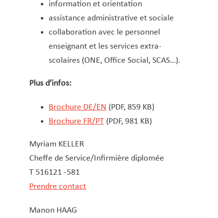
Entretien et gestion des bâtiments
information et orientation
communaux
assistance administrative et sociale
État civil
collaboration avec le personnel
Fêtes et manifestations
enseignant et les services extra-
Gaz-Eau-Canalisation
scolaires (ONE, Office Social, SCAS…).
Gesond Diddeleng
Plus d’infos:
Gestion et collecte des déchets
Gestion et Maintien du Patrimoine (GMP)
Brochure DE/EN
(PDF, 859 KB)
Informatique et nouvelles technologies
Brochure FR/PT
(PDF, 981 KB)
Jeunesse, Famille & Senior·es
​​Myriam KELLER
Logement
Cheffe de Service/Infirmière diplomée
Maison des jeunes / Outreach Youth Work
T 516121 -581
Office des Citoyens (Biergeramt)
Prendre contact
Office social
Recette communale
​​Manon HAAG