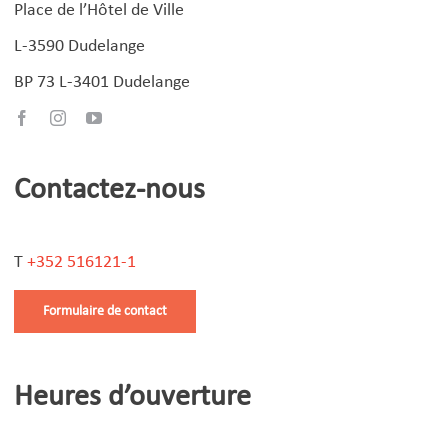
Ressources humaines
Place de l’Hôtel de Ville
Santé scolaire
L-3590 Dudelange
Secrétariat communal
BP 73 L-3401 Dudelange
Sécurité et santé au travail
Sports
Tourisme
Contactez-nous
Travaux publics
T
+352 516121-1
Formulaire de contact
Heures d’ouverture