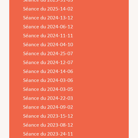
Séance du 2025-31-03
Service Jeunesse, Famille & Senior·es
Qualités de l’air et bruit
Train
Randonnées
Service local de l’emploi
Informations pour maîtres d’ouvrages
Fête des Voisin·es
nazisme
Séance du 2025-14-02
Service national de la jeunesse (SNJ) – Antenne
Musée municipal
Service écologique – Maison verte
Vélo
Réserve naturelle Haard
Service logement
Pacte Logement 2.0
Séance du 2024-13-12
locale
Subsides et aides en matière d’environnement
Zones 20 & 30
Sentier narratif (Lauschterwee)
PAG (Plan d’Aménagement Général)
Séance du 2024-06-12
Séance du 2024-11-11
PAP QE (Plan d’Aménagement Particulier « Quartiers
Urban Garden NeiSchmelz
Séance du 2024-04-10
Existants »)
Vergers publics
Séance du 2024-25-07
PAP NQ (Plan d’Aménagement Particulier « Nouveau
Séance du 2024-12-07
Quartier »)
Séance du 2024-14-06
PAP approuvés
PAG/PAP QE – Modifications ponctuelles
Séance du 2024-03-06
PAP NQ en cours de procédure
PAG
Projet NeiSchmelz
Séance du 2024-03-05
Séance du 2024-22-03
PAP NQ
Projets à venir
Séance du 2024-09-02
PAP QE
Shared space
Séance du 2023-15-12
Séance du 2023-08-12
Séance du 2023-24-11