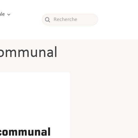
le
Rechercher:
 communal