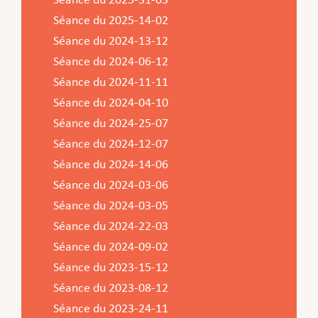
Séance du 2025-31-03
Service Jeunesse, Famille & Senior·es
Qualités de l’air et bruit
Train
Randonnées
Service local de l’emploi
Informations pour maîtres d’ouvrages
Fête des Voisin·es
nazisme
Séance du 2025-14-02
Service national de la jeunesse (SNJ) – Antenne
Musée municipal
Service écologique – Maison verte
Vélo
Réserve naturelle Haard
Service logement
Pacte Logement 2.0
Séance du 2024-13-12
locale
Subsides et aides en matière d’environnement
Zones 20 & 30
Sentier narratif (Lauschterwee)
PAG (Plan d’Aménagement Général)
Séance du 2024-06-12
Séance du 2024-11-11
PAP QE (Plan d’Aménagement Particulier « Quartiers
Urban Garden NeiSchmelz
Séance du 2024-04-10
Existants »)
Vergers publics
Séance du 2024-25-07
PAP NQ (Plan d’Aménagement Particulier « Nouveau
Séance du 2024-12-07
Quartier »)
Séance du 2024-14-06
PAP approuvés
PAG/PAP QE – Modifications ponctuelles
Séance du 2024-03-06
PAP NQ en cours de procédure
PAG
Projet NeiSchmelz
Séance du 2024-03-05
Séance du 2024-22-03
PAP NQ
Projets à venir
Séance du 2024-09-02
PAP QE
Shared space
Séance du 2023-15-12
Séance du 2023-08-12
Séance du 2023-24-11