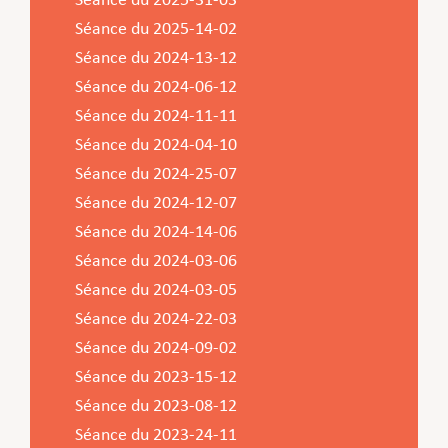
Séance du 2025-31-03
Service Jeunesse, Famille & Senior·es
Qualités de l’air et bruit
Train
Randonnées
Service local de l’emploi
Informations pour maîtres d’ouvrages
Fête des Voisin·es
nazisme
Séance du 2025-14-02
Service national de la jeunesse (SNJ) – Antenne
Musée municipal
Service écologique – Maison verte
Vélo
Réserve naturelle Haard
Service logement
Pacte Logement 2.0
Séance du 2024-13-12
locale
Subsides et aides en matière d’environnement
Zones 20 & 30
Sentier narratif (Lauschterwee)
PAG (Plan d’Aménagement Général)
Séance du 2024-06-12
Séance du 2024-11-11
PAP QE (Plan d’Aménagement Particulier « Quartiers
Urban Garden NeiSchmelz
Séance du 2024-04-10
Existants »)
Vergers publics
Séance du 2024-25-07
PAP NQ (Plan d’Aménagement Particulier « Nouveau
Séance du 2024-12-07
Quartier »)
Séance du 2024-14-06
PAP approuvés
PAG/PAP QE – Modifications ponctuelles
Séance du 2024-03-06
PAP NQ en cours de procédure
PAG
Projet NeiSchmelz
Séance du 2024-03-05
Séance du 2024-22-03
PAP NQ
Projets à venir
Séance du 2024-09-02
PAP QE
Shared space
Séance du 2023-15-12
Séance du 2023-08-12
Séance du 2023-24-11