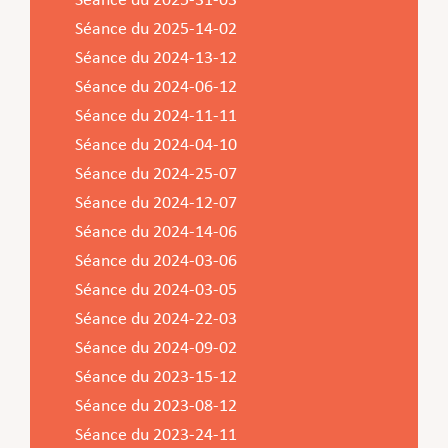
Séance du 2025-31-03
Service Jeunesse, Famille & Senior·es
Qualités de l’air et bruit
Train
Randonnées
Service local de l’emploi
Informations pour maîtres d’ouvrages
Fête des Voisin·es
nazisme
Séance du 2025-14-02
Service national de la jeunesse (SNJ) – Antenne
Musée municipal
Service écologique – Maison verte
Vélo
Réserve naturelle Haard
Service logement
Pacte Logement 2.0
Séance du 2024-13-12
locale
Subsides et aides en matière d’environnement
Zones 20 & 30
Sentier narratif (Lauschterwee)
PAG (Plan d’Aménagement Général)
Séance du 2024-06-12
Séance du 2024-11-11
PAP QE (Plan d’Aménagement Particulier « Quartiers
Urban Garden NeiSchmelz
Séance du 2024-04-10
Existants »)
Vergers publics
Séance du 2024-25-07
PAP NQ (Plan d’Aménagement Particulier « Nouveau
Séance du 2024-12-07
Quartier »)
Séance du 2024-14-06
PAP approuvés
PAG/PAP QE – Modifications ponctuelles
Séance du 2024-03-06
PAP NQ en cours de procédure
PAG
Projet NeiSchmelz
Séance du 2024-03-05
Séance du 2024-22-03
PAP NQ
Projets à venir
Séance du 2024-09-02
PAP QE
Shared space
Séance du 2023-15-12
Séance du 2023-08-12
Séance du 2023-24-11