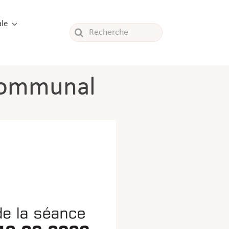
le
Rechercher:
 communal