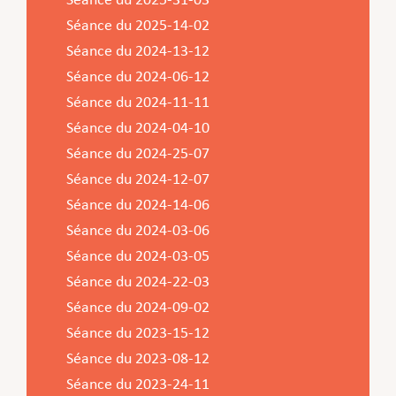
Séance du 2025-31-03
Service Jeunesse, Famille & Senior·es
Qualités de l’air et bruit
Train
Randonnées
Service local de l’emploi
Informations pour maîtres d’ouvrages
Fête des Voisin·es
nazisme
Séance du 2025-14-02
Service national de la jeunesse (SNJ) – Antenne
Musée municipal
Service écologique – Maison verte
Vélo
Réserve naturelle Haard
Service logement
Pacte Logement 2.0
Séance du 2024-13-12
locale
Subsides et aides en matière d’environnement
Zones 20 & 30
Sentier narratif (Lauschterwee)
PAG (Plan d’Aménagement Général)
Séance du 2024-06-12
Séance du 2024-11-11
PAP QE (Plan d’Aménagement Particulier « Quartiers
Urban Garden NeiSchmelz
Séance du 2024-04-10
Existants »)
Vergers publics
Séance du 2024-25-07
PAP NQ (Plan d’Aménagement Particulier « Nouveau
Séance du 2024-12-07
Quartier »)
Séance du 2024-14-06
PAP approuvés
PAG/PAP QE – Modifications ponctuelles
Séance du 2024-03-06
PAP NQ en cours de procédure
PAG
Projet NeiSchmelz
Séance du 2024-03-05
Séance du 2024-22-03
PAP NQ
Projets à venir
Séance du 2024-09-02
PAP QE
Shared space
Séance du 2023-15-12
Séance du 2023-08-12
Séance du 2023-24-11