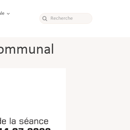
le
Rechercher:
 communal