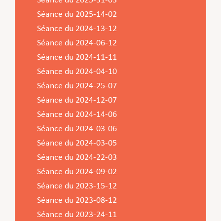
Séance du 2025-31-03
Service Jeunesse, Famille & Senior·es
Qualités de l’air et bruit
Train
Randonnées
Service local de l’emploi
Informations pour maîtres d’ouvrages
Fête des Voisin·es
nazisme
Séance du 2025-14-02
Service national de la jeunesse (SNJ) – Antenne
Musée municipal
Service écologique – Maison verte
Vélo
Réserve naturelle Haard
Service logement
Pacte Logement 2.0
Séance du 2024-13-12
locale
Subsides et aides en matière d’environnement
Zones 20 & 30
Sentier narratif (Lauschterwee)
PAG (Plan d’Aménagement Général)
Séance du 2024-06-12
Séance du 2024-11-11
PAP QE (Plan d’Aménagement Particulier « Quartiers
Urban Garden NeiSchmelz
Séance du 2024-04-10
Existants »)
Vergers publics
Séance du 2024-25-07
PAP NQ (Plan d’Aménagement Particulier « Nouveau
Séance du 2024-12-07
Quartier »)
Séance du 2024-14-06
PAP approuvés
PAG/PAP QE – Modifications ponctuelles
Séance du 2024-03-06
PAP NQ en cours de procédure
PAG
Projet NeiSchmelz
Séance du 2024-03-05
Séance du 2024-22-03
PAP NQ
Projets à venir
Séance du 2024-09-02
PAP QE
Shared space
Séance du 2023-15-12
Séance du 2023-08-12
Séance du 2023-24-11