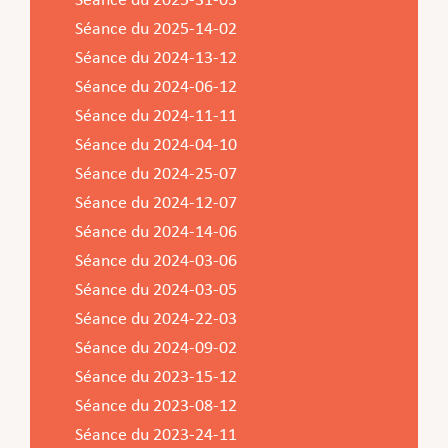
Séance du 2025-31-03
Service Jeunesse, Famille & Senior·es
Qualités de l’air et bruit
Train
Randonnées
Service local de l’emploi
Informations pour maîtres d’ouvrages
Fête des Voisin·es
nazisme
Séance du 2025-14-02
Service national de la jeunesse (SNJ) – Antenne
Musée municipal
Service écologique – Maison verte
Vélo
Réserve naturelle Haard
Service logement
Pacte Logement 2.0
Séance du 2024-13-12
locale
Subsides et aides en matière d’environnement
Zones 20 & 30
Sentier narratif (Lauschterwee)
PAG (Plan d’Aménagement Général)
Séance du 2024-06-12
Séance du 2024-11-11
PAP QE (Plan d’Aménagement Particulier « Quartiers
Urban Garden NeiSchmelz
Séance du 2024-04-10
Existants »)
Vergers publics
Séance du 2024-25-07
PAP NQ (Plan d’Aménagement Particulier « Nouveau
Séance du 2024-12-07
Quartier »)
Séance du 2024-14-06
PAP approuvés
PAG/PAP QE – Modifications ponctuelles
Séance du 2024-03-06
PAP NQ en cours de procédure
PAG
Projet NeiSchmelz
Séance du 2024-03-05
Séance du 2024-22-03
PAP NQ
Projets à venir
Séance du 2024-09-02
PAP QE
Shared space
Séance du 2023-15-12
Séance du 2023-08-12
Séance du 2023-24-11