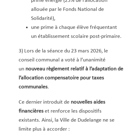
prime énergie (25% de l’allocation
Fiche de retenue d’impôt
allouée par le Fonds National de
Gaz et eau
Solidarité),
Infos pour ressortissants d’un État tiers
une prime à chaque élève fréquentant
Inscription à l’école fondamentale
un établissement scolaire post-primaire.
Inscription au registre communal des
personnes physiques (RCPP)
3) Lors de la séance du 23 mars 2026, le
conseil communal a voté à l’unanimité
Inscription aux structures d’accueil
un
nouveau règlement relatif à l’adaptation de
Inscription sur les listes électorales
l’allocation compensatoire pour taxes
Légalisation de signature
communales
.
Lieux pour célébrer un mariage civil/PACS
Location de salles
Ce dernier introduit de
nouvelles aides
Location hall polyvalent
financières
et renforce les dispositifs
Logement abordable (demande)
existants. Ainsi, la Ville de Dudelange ne se
Logement social
limite plus à accorder :
Loterie – Tombola