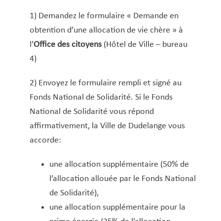
Copie certifiée conforme à l’original
1) Demandez le formulaire « Demande en
Décès – Cimetière – Funérailles
obtention d’une allocation de vie chère » à
Déchets encombrants
l’
Office des citoyens
(Hôtel de Ville – bureau
Déclaration d’arrivée et de départ
4)
(luxembourgeois·es et étranger·ères)
Déclaration de changement d’adresse pour
2) Envoyez le formulaire rempli et signé au
ressortissants non-UE
Fonds National de Solidarité. Si le Fonds
Déclaration de logements et chambres donnés
National de Solidarité vous répond
en location ou mis à disposition à des fins
affirmativement, la Ville de Dudelange vous
d’habitation
accorde:
Demande d’engagement de prise en charge
une allocation supplémentaire (50% de
Demande de logement pour jeunes actifs
l’allocation allouée par le Fonds National
Déménagement
de Solidarité),
Dépôt de statut d’un club ou d’une association
une allocation supplémentaire pour la
Extrait des registres de l’état civil