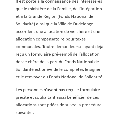
Service Jeunesse, Famille & Senior·es
Qualités de l’air et bruit
Train
Randonnées
Service local de l’emploi
Informations pour maîtres d’ouvrages
Fête des Voisin·es
nazisme
Il est porté à la connaissance des intéressé·es
Autorisation parentale
que le ministère de la Famille, de l’Intégration
Service national de la jeunesse (SNJ) – Antenne
Musée municipal
Carte d’identité luxembourgeoise
Service écologique – Maison verte
Vélo
Réserve naturelle Haard
Service logement
Pacte Logement 2.0
et à la Grande Région (Fonds National de
locale
Casier judiciaire (extrait)
Subsides et aides en matière d’environnement
Zones 20 & 30
Sentier narratif (Lauschterwee)
PAG (Plan d’Aménagement Général)
Solidarité) ainsi que la Ville de Dudelange
Castration/stérilisation chiens et chats
PAP QE (Plan d’Aménagement Particulier « Quartiers
accordent une allocation de vie chère et une
Urban Garden NeiSchmelz
Certificat d’année de construction d’un
Existants »)
allocation compensatoire pour taxes
logement
Vergers publics
PAP NQ (Plan d’Aménagement Particulier « Nouveau
communales. Tout·e demandeur·se ayant déjà
Certificat d’hébergement
Quartier »)
reçu un formulaire pré-rempli de l’allocation
Certificat d’inscription aux listes électorales
de vie chère de la part du Fonds National de
PAP approuvés
PAG/PAP QE – Modifications ponctuelles
Certificat de nationalité
Solidarité est prié·e de le compléter, le signer
Certificat de résidence
PAP NQ en cours de procédure
PAG
Projet NeiSchmelz
et le renvoyer au Fonds National de Solidarité.
Certificat de scolarité
PAP NQ
Projets à venir
Certificat de vie
Les personnes n’ayant pas reçu le formulaire
PAP QE
Shared space
Changement d’adresse
précité et souhaitant aussi bénéficier de ces
Chèque-service accueil
allocations sont priées de suivre la procédure
Chiens (déclaration et récépissé)
suivante :