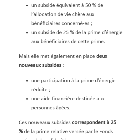
Macommune.lu
un subside équivalent à 50 % de
Mariage civil
l’allocation de vie chère aux
bénéficiaires concerné·es ;
Naissance
un subside de 25 % de la prime d’énergie
Nationalité luxemburgeoise – Naturalisation –
aux bénéficiaires de cette prime.
Recouvrement
Night Card (Nightrider)
Mais elle met également en place
deux
Nuit blanche
nouveaux subsides
:
Parrainage d’arbres
Passeport
une participation à la prime d’énergie
Poubelles
réduite ;
Primes d’encouragement pour élèves et
une aide financière destinée aux
personnes âgées.
étudiant·es
Recycling-Taxi
Ces nouveaux subsides
correspondent à 25
Repas sur roues
%
de la prime relative versée par le Fonds
REVIS Demande