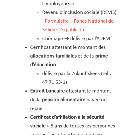
l’employeur·se
Fiche de retenue d’impôt
Revenu d’inclusion sociale (REVIS)
Gaz et eau
:
Formulaire – Fonds National de
Infos pour ressortissants d’un État tiers
Solidarité (public.lu)
Inscription à l’école fondamentale
Chômage → délivré par l’ADEM
Inscription au registre communal des
Certificat attestant le montant des
personnes physiques (RCPP)
allocations familiales
et de la
prime
Inscription aux structures d’accueil
d’éducation
Inscription sur les listes électorales
délivré par la Zukunftskees (tél.:
Légalisation de signature
47 71 53-1)
Lieux pour célébrer un mariage civil/PACS
Extrait bancaire
attestant le montant
Location de salles
de la
pension alimentaire
payée ou
Location hall polyvalent
reçue
Logement abordable (demande)
Certificat d’affiliation à la sécurité
Logement social
sociale
< 5 ans de toutes les personnes
Loterie – Tombola
adultes faisant partie du ménage