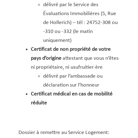
délivré par le Service des
STEP (carte)
Évaluations Immobilières (5, Rue
Subside pour les activités sportives des jeunes
de Hollerich) – tél : 24752-308 ou
Téléalarme
-310 ou -332 (le matin
Vignette parking résidentiel
uniquement)
Certificat de non propriété de votre
pays d’origine
attestant que vous n’êtes
ni propriétaire, ni usufruitier·ère
délivré par l’ambassade ou
déclaration sur l’honneur
Certificat médical en cas de mobilité
réduite
Dossier à remettre au Service Logement: