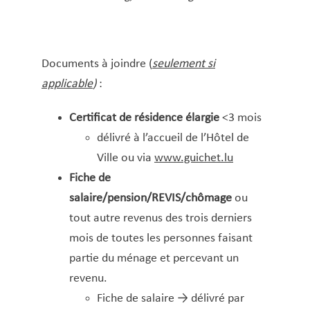
Copie certifiée conforme à l’original
Décès – Cimetière – Funérailles
Déchets encombrants
Documents à joindre (
seulement si
Déclaration d’arrivée et de départ
applicable
)
:
(luxembourgeois·es et étranger·ères)
Déclaration de changement d’adresse pour
Certificat de résidence élargie
<3 mois
ressortissants non-UE
délivré à l’accueil de l’Hôtel de
Déclaration de logements et chambres donnés
Ville ou via
www.guichet.lu
en location ou mis à disposition à des fins
Fiche de
d’habitation
salaire/pension/REVIS/chômage
ou
Demande d’engagement de prise en charge
tout autre revenus des trois derniers
Demande de logement pour jeunes actifs
mois de toutes les personnes faisant
Déménagement
partie du ménage et percevant un
Dépôt de statut d’un club ou d’une association
revenu.
Fiche de salaire → délivré par
Extrait des registres de l’état civil