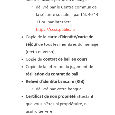
Macommune.lu
délivré par le Centre commun de
Mariage civil
la sécurité sociale – par tél: 40 14
Naissance
11 ou par internet:
Nationalité luxemburgeoise – Naturalisation –
https://ccss.public.lu
Recouvrement
Copie de la
carte d’identité/carte de
Night Card (Nightrider)
séjour
de tous les membres du ménage
Nuit blanche
(recto et verso)
Parrainage d’arbres
Copie du
contrat de bail en cours
Passeport
Copie de la lettre ou du jugement de
Poubelles
résiliation du contrat de bail
Primes d’encouragement pour élèves et
Relevé d’identité bancaire (RIB)
étudiant·es
délivré par votre banque
Recycling-Taxi
Certificat de non propriété
attestant
que vous n’êtes ni propriétaire, ni
Repas sur roues
usufruitier·ère
REVIS Demande