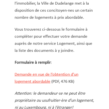
Service Jeunesse, Famille & Senior·es
Qualités de l’air et bruit
Train
Randonnées
Service local de l’emploi
Informations pour maîtres d’ouvrages
Fête des Voisin·es
nazisme
Autorisation parentale
l’immobilier, la Ville de Dudelange met à la
Service national de la jeunesse (SNJ) – Antenne
Musée municipal
Carte d’identité luxembourgeoise
Service écologique – Maison verte
Vélo
Réserve naturelle Haard
Service logement
Pacte Logement 2.0
disposition de ces concitoyen·nes un certain
locale
Casier judiciaire (extrait)
nombre de logements à prix abordable.
Subsides et aides en matière d’environnement
Zones 20 & 30
Sentier narratif (Lauschterwee)
PAG (Plan d’Aménagement Général)
Castration/stérilisation chiens et chats
PAP QE (Plan d’Aménagement Particulier « Quartiers
Vous trouverez ci-dessous le formulaire à
Urban Garden NeiSchmelz
Certificat d’année de construction d’un
Existants »)
compléter pour effectuer votre demande
logement
Vergers publics
PAP NQ (Plan d’Aménagement Particulier « Nouveau
auprès de notre service Logement, ainsi que
Certificat d’hébergement
Quartier »)
la liste des documents à y joindre.
Certificat d’inscription aux listes électorales
PAP approuvés
PAG/PAP QE – Modifications ponctuelles
Certificat de nationalité
Formulaire à remplir
:
Certificat de résidence
PAP NQ en cours de procédure
PAG
Projet NeiSchmelz
Demande en vue de l’obtention d’un
Certificat de scolarité
PAP NQ
Projets à venir
logement abordable
(PDF, 476 KB)
Certificat de vie
PAP QE
Shared space
Changement d’adresse
Attention: le demandeur·se ne peut être
Chèque-service accueil
propriétaire ou usufruitier·ère d’un logement,
Chiens (déclaration et récépissé)
ni au Luxembourg, ni à l’étranger!