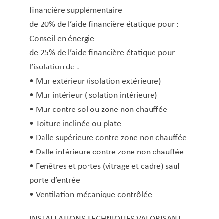
Fiche de retenue d’impôt
financière supplémentaire
Gaz et eau
de 20% de l’aide financière étatique pour :
Infos pour ressortissants d’un État tiers
Conseil en énergie
Inscription à l’école fondamentale
de 25% de l’aide financière étatique pour
Inscription au registre communal des
l’isolation de :
personnes physiques (RCPP)
• Mur extérieur (isolation extérieure)
Inscription aux structures d’accueil
• Mur intérieur (isolation intérieure)
Inscription sur les listes électorales
• Mur contre sol ou zone non chauffée
• Toiture inclinée ou plate
Légalisation de signature
• Dalle supérieure contre zone non chauffée
Lieux pour célébrer un mariage civil/PACS
• Dalle inférieure contre zone non chauffée
Location de salles
• Fenêtres et portes (vitrage et cadre) sauf
Location hall polyvalent
porte d’entrée
Logement abordable (demande)
• Ventilation mécanique contrôlée
Logement social
Loterie – Tombola
INSTALLATIONS TECHNIQUES VALORISANT