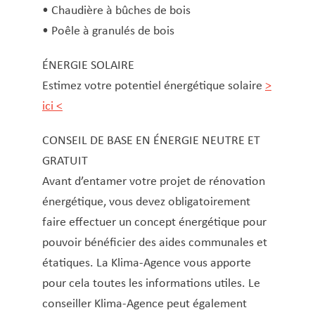
• Chaudière à bûches de bois
STEP (carte)
• Poêle à granulés de bois
Subside pour les activités sportives des jeunes
Téléalarme
ÉNERGIE SOLAIRE
Vignette parking résidentiel
Estimez votre potentiel énergétique solaire
>
ici <
CONSEIL DE BASE EN ÉNERGIE NEUTRE ET
GRATUIT
Avant d’entamer votre projet de rénovation
énergétique, vous devez obligatoirement
faire effectuer un concept énergétique pour
pouvoir bénéficier des aides communales et
étatiques. La Klima-Agence vous apporte
pour cela toutes les informations utiles. Le
conseiller Klima-Agence peut également