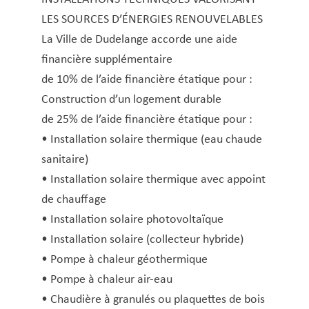
Macommune.lu
LES SOURCES D’ÉNERGIES RENOUVELABLES
Mariage civil
La Ville de Dudelange accorde une aide
Naissance
financière supplémentaire
Nationalité luxemburgeoise – Naturalisation –
de 10% de l’aide financière étatique pour :
Recouvrement
Construction d’un logement durable
Night Card (Nightrider)
de 25% de l’aide financière étatique pour :
Nuit blanche
• Installation solaire thermique (eau chaude
Parrainage d’arbres
sanitaire)
Passeport
• Installation solaire thermique avec appoint
Poubelles
de chauffage
Primes d’encouragement pour élèves et
• Installation solaire photovoltaïque
étudiant·es
• Installation solaire (collecteur hybride)
Recycling-Taxi
• Pompe à chaleur géothermique
• Pompe à chaleur air-eau
Repas sur roues
• Chaudière à granulés ou plaquettes de bois
REVIS Demande