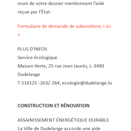
Copie certifiée conforme à l’original
muni de votre dossier mentionnant l’aide
reçue par l’État.
Décès – Cimetière – Funérailles
Déchets encombrants
Formulaire de demande de subventions
> ici
Déclaration d’arrivée et de départ
<
(luxembourgeois·es et étranger·ères)
Déclaration de changement d’adresse pour
PLUS D’INFOS
ressortissants non-UE
Service écologique
Déclaration de logements et chambres donnés
Maison Verte, 25 rue Jean Jaurès, L-3490
en location ou mis à disposition à des fins
Dudelange
d’habitation
T 516121 -263/-264,
ecologie@dudelange.lu
Demande d’engagement de prise en charge
Demande de logement pour jeunes actifs
CONSTRUCTION ET RÉNOVATION
Déménagement
Dépôt de statut d’un club ou d’une association
ASSAINISSEMENT ÉNERGÉTIQUE DURABLE
Extrait des registres de l’état civil
La Ville de Dudelange accorde une aide