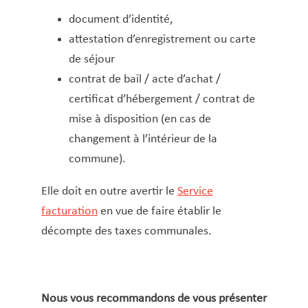
Macommune.lu
document d’identité,
Mariage civil
attestation d’enregistrement ou carte
Naissance
de séjour
Nationalité luxemburgeoise – Naturalisation –
contrat de bail / acte d’achat /
Recouvrement
certificat d’hébergement / contrat de
Night Card (Nightrider)
mise à disposition (en cas de
Nuit blanche
changement à l’intérieur de la
Parrainage d’arbres
commune).
Passeport
Elle doit en outre avertir le
Service
Poubelles
facturation
en vue de faire établir le
Primes d’encouragement pour élèves et
décompte des taxes communales. ​​
étudiant·es
Recycling-Taxi
Repas sur roues
Nous vous recommandons de vous présenter
REVIS Demande