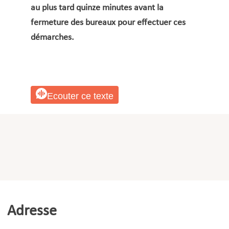
au plus tard quinze minutes avant la
STEP (carte)
fermeture des bureaux pour effectuer ces
Subside pour les activités sportives des jeunes
démarches.
Téléalarme
Vignette parking résidentiel
Ecouter ce texte
Adresse