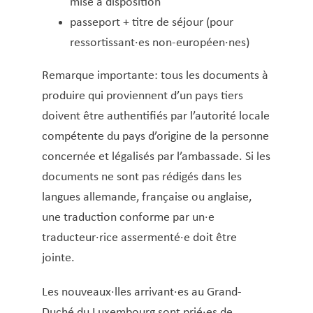
mise à disposition
Copie certifiée conforme à l’original
passeport + titre de séjour (pour
Décès – Cimetière – Funérailles
ressortissant·es non-européen·nes)
Déchets encombrants
Déclaration d’arrivée et de départ
Remarque importante: tous les documents à
(luxembourgeois·es et étranger·ères)
produire qui proviennent d’un pays tiers
Déclaration de changement d’adresse pour
doivent être authentifiés par l’autorité locale
ressortissants non-UE
compétente du pays d’origine de la personne
Déclaration de logements et chambres donnés
concernée et légalisés par l’ambassade. Si les
en location ou mis à disposition à des fins
documents ne sont pas rédigés dans les
d’habitation
langues allemande, française ou anglaise,
une traduction conforme par un·e
Demande d’engagement de prise en charge
traducteur·rice assermenté·e doit être
Demande de logement pour jeunes actifs
jointe.
Déménagement
Dépôt de statut d’un club ou d’une association
Les nouveaux·lles arrivant·es au Grand-
Extrait des registres de l’état civil
Duché du Luxembourg sont prié·es de