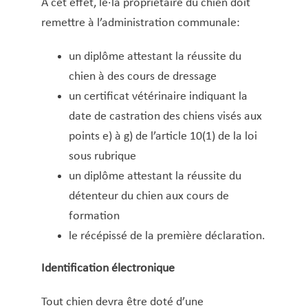
A cet effet, le·la propriétaire du chien doit
Macommune.lu
remettre à l’administration communale: ​
Mariage civil
Naissance
un diplôme attestant la réussite du
Nationalité luxemburgeoise – Naturalisation –
chien à des cours de dressage
Recouvrement
un certificat vétérinaire indiquant la
Night Card (Nightrider)
date de castration des chiens visés aux
Nuit blanche
points e) à g) de l’article 10(1) de la loi
Parrainage d’arbres
sous rubrique
un diplôme attestant la réussite du
Passeport
détenteur du chien aux cours de
Poubelles
formation
Primes d’encouragement pour élèves et
le récépissé de la première déclaration.
étudiant·es
Recycling-Taxi
Identification électronique
Repas sur roues
REVIS Demande
Tout chien devra être doté d’une