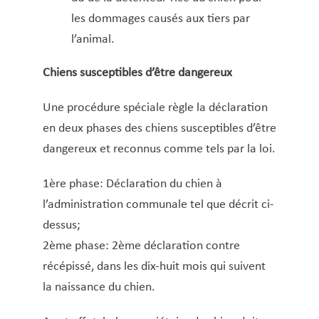
Fiche de retenue d’impôt
les dommages causés aux tiers par
Gaz et eau
l’animal.
Infos pour ressortissants d’un État tiers
Chiens susceptibles d’être dangereux
Inscription à l’école fondamentale
Inscription au registre communal des
Une procédure spéciale règle la déclaration
personnes physiques (RCPP)
en deux phases des chiens susceptibles d’être
Inscription aux structures d’accueil
dangereux et reconnus comme tels par la loi.
Inscription sur les listes électorales
Légalisation de signature
1ère phase: Déclaration du chien à
Lieux pour célébrer un mariage civil/PACS
l’administration communale tel que décrit ci-
Location de salles
dessus;
Location hall polyvalent
2ème phase: 2ème déclaration contre
récépissé, dans les dix-huit mois qui suivent
Logement abordable (demande)
la naissance du chien.
Logement social
Loterie – Tombola