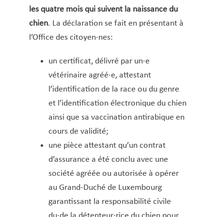
Copie certifiée conforme à l’original
les quatre mois qui suivent la naissance du
Décès – Cimetière – Funérailles
chien
. La déclaration se fait en présentant à
Déchets encombrants
l’Office des citoyen·nes:
Déclaration d’arrivée et de départ
un certificat, délivré par un·e
(luxembourgeois·es et étranger·ères)
vétérinaire agréé·e, attestant
Déclaration de changement d’adresse pour
l’identification de la race ou du genre
ressortissants non-UE
et l’identification électronique du chien
Déclaration de logements et chambres donnés
ainsi que sa vaccination antirabique en
en location ou mis à disposition à des fins
cours de validité;
d’habitation
une pièce attestant qu’un contrat
Demande d’engagement de prise en charge
d’assurance a été conclu avec une
Demande de logement pour jeunes actifs
société agréée ou autorisée à opérer
Déménagement
au Grand-Duché de Luxembourg
Dépôt de statut d’un club ou d’une association
garantissant la responsabilité civile
Extrait des registres de l’état civil
du·de la détenteur·rice du chien pour