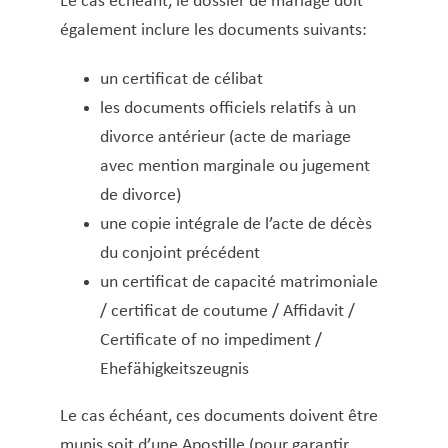
Le cas échéant, le dossier de mariage doit
Copie certifiée conforme à l’original
également inclure les documents suivants:
Décès – Cimetière – Funérailles
Déchets encombrants
un certificat de célibat
Déclaration d’arrivée et de départ
les documents officiels relatifs à un
(luxembourgeois·es et étranger·ères)
divorce antérieur (acte de mariage
Déclaration de changement d’adresse pour
avec mention marginale ou jugement
ressortissants non-UE
de divorce)
Déclaration de logements et chambres donnés
une copie intégrale de l’acte de décès
en location ou mis à disposition à des fins
du conjoint précédent
d’habitation
un certificat de capacité matrimoniale
/ certificat de coutume / Affidavit /
Demande d’engagement de prise en charge
Certificate of no impediment /
Demande de logement pour jeunes actifs
Ehefähigkeitszeugnis
Déménagement
Dépôt de statut d’un club ou d’une association
Le cas échéant, ces documents doivent être
Extrait des registres de l’état civil
munis soit d’une Apostille (pour garantir