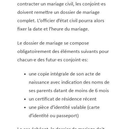
Service Jeunesse, Famille & Senior·es
Qualités de l’air et bruit
Train
Randonnées
Service local de l’emploi
Informations pour maîtres d’ouvrages
Fête des Voisin·es
nazisme
Autorisation parentale
contracter un mariage civil, les conjoint·es
Service national de la jeunesse (SNJ) – Antenne
Musée municipal
Carte d’identité luxembourgeoise
Service écologique – Maison verte
Vélo
Réserve naturelle Haard
Service logement
Pacte Logement 2.0
doivent remettre un dossier de mariage
locale
Casier judiciaire (extrait)
complet. L’officier d’état civil pourra alors
Subsides et aides en matière d’environnement
Zones 20 & 30
Sentier narratif (Lauschterwee)
PAG (Plan d’Aménagement Général)
Castration/stérilisation chiens et chats
fixer la date et l’heure du mariage.
PAP QE (Plan d’Aménagement Particulier « Quartiers
Urban Garden NeiSchmelz
Certificat d’année de construction d’un
Existants »)
Le dossier de mariage se compose
logement
Vergers publics
PAP NQ (Plan d’Aménagement Particulier « Nouveau
obligatoirement des éléments suivants pour
Certificat d’hébergement
Quartier »)
chacun·e des futur·es conjoint·es:
Certificat d’inscription aux listes électorales
PAP approuvés
PAG/PAP QE – Modifications ponctuelles
Certificat de nationalité
une copie intégrale de son acte de
Certificat de résidence
PAP NQ en cours de procédure
PAG
Projet NeiSchmelz
naissance avec indication des noms de
Certificat de scolarité
ses parents datant de moins de 6 mois
PAP NQ
Projets à venir
Certificat de vie
un certificat de résidence récent
PAP QE
Shared space
Changement d’adresse
une pièce d’identité valable (carte
Chèque-service accueil
d’identité ou passeport)
Chiens (déclaration et récépissé)