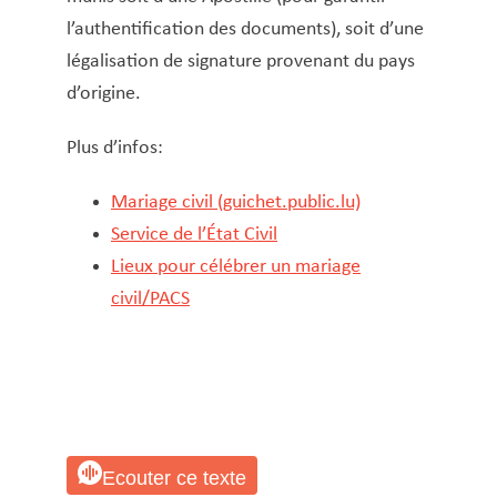
Fiche de retenue d’impôt
l’authentification des documents), soit d’une
Gaz et eau
légalisation de signature provenant du pays
Infos pour ressortissants d’un État tiers
d’origine.
Inscription à l’école fondamentale
Plus d’infos:
Inscription au registre communal des
personnes physiques (RCPP)
Mariage civil (guichet.public.lu)
Inscription aux structures d’accueil
Service de l’État Civil
Inscription sur les listes électorales
Lieux pour célébrer un mariage
Légalisation de signature
civil/PACS
Lieux pour célébrer un mariage civil/PACS
Location de salles
Location hall polyvalent
Logement abordable (demande)
Logement social
Ecouter ce texte
Loterie – Tombola