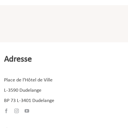
Macommune.lu
Mariage civil
Naissance
Nationalité luxemburgeoise – Naturalisation –
Recouvrement
Night Card (Nightrider)
Nuit blanche
Adresse
Parrainage d’arbres
Passeport
Place de l’Hôtel de Ville
Poubelles
Primes d’encouragement pour élèves et
L-3590 Dudelange
étudiant·es
BP 73 L-3401 Dudelange
Recycling-Taxi
Repas sur roues
REVIS Demande