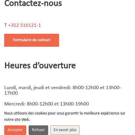
Contactez-nous
STEP (carte)
Subside pour les activités sportives des jeunes
Téléalarme
T
+352 516121-1
Vignette parking résidentiel
Formulaire de contact
Heures d’ouverture
Lundi, mardi, jeudi et vendredi: 8h00-12h00 et 13h00-
17h00
Mercredi: 8h00-12h00 et 13h00-19h00
Nous utilisons des cookies pour vous garantir la meilleure expérience sur
notre site Web.
© Copyright
2026 | Design by
Devoteam Luxembourg
-
Notice légale
Accepter
Refuser
En savoir plus