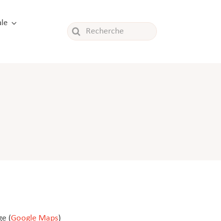
le
Rechercher:
e (
Google Maps
)